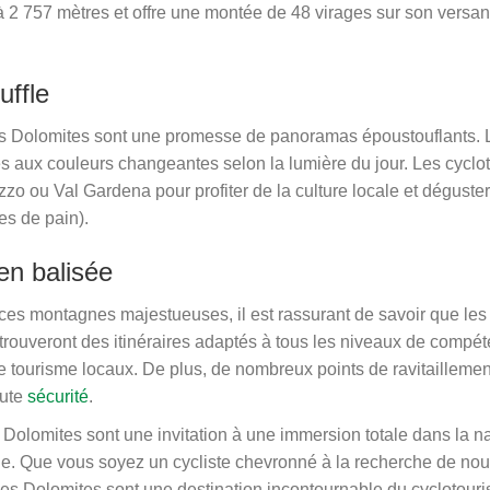
 2 757 mètres et offre une montée de 48 virages sur son versant
uffle
s des Dolomites sont une promesse de panoramas époustouflants.
s aux couleurs changeantes selon la lumière du jour. Les cyclot
o ou Val Gardena pour profiter de la culture locale et déguste
es de pain).
en balisée
ces montagnes majestueuses, il est rassurant de savoir que les
 trouveront des itinéraires adaptés à tous les niveaux de compé
de tourisme locaux. De plus, de nombreux points de ravitailleme
oute
sécurité
.
 Dolomites sont une invitation à une immersion totale dans la natu
fle. Que vous soyez un cycliste chevronné à la recherche de no
es Dolomites sont une destination incontournable du cyclotouris