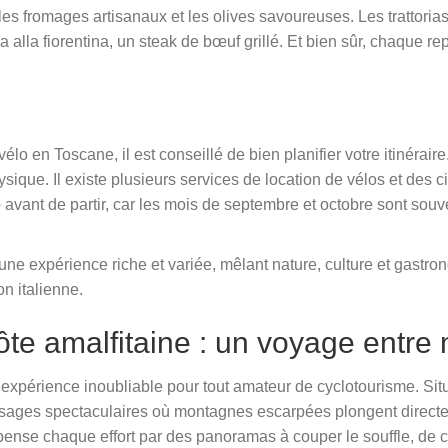
es fromages artisanaux et les olives savoureuses. Les trattorias
a alla fiorentina, un steak de bœuf grillé. Et bien sûr, chaque 
élo en Toscane, il est conseillé de bien planifier votre itinérair
ique. Il existe plusieurs services de location de vélos et des cir
o avant de partir, car les mois de septembre et octobre sont sou
une expérience riche et variée, mêlant nature, culture et gastro
n italienne.
côte amalfitaine : un voyage entr
ne expérience inoubliable pour tout amateur de cyclotourisme. S
paysages spectaculaires où montagnes escarpées plongent direct
pense chaque effort par des panoramas à couper le souffle, de 