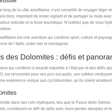
réussie
 long de la côte amalfitaine, il est conseillé de voyager léger et
 est donc important de rester vigilant et de partager la route ave
haleur estivale et la foule touristique. N’oubliez pas de vous hyd
rature.
amalfitaine est une aventure qui combine sport, culture et pays
ce de l’Italie, entre mer et montagnes.
es des Dolomites : défis et panora
ure qui combine la beauté naturelle à l’état pur et des défis spo
, est renommée pour ses pics escarpés, ses vallées verdoyante
 une expérience unique aux cyclotouristes, qu’ils soient amateurs
lomites
n réside dans ses cols mythiques, tels que le Passo dello Stelvio
ls, constituent un défi de taille avec leurs pentes abruptes et 