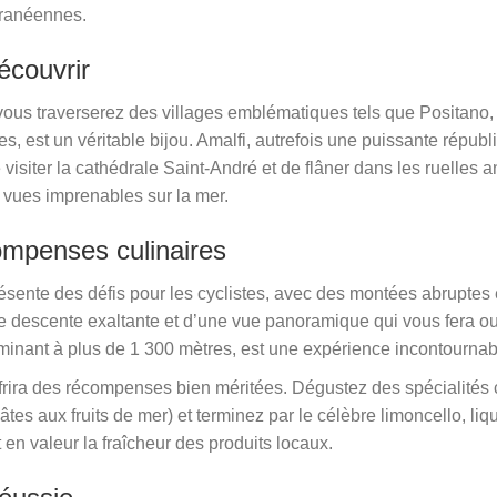
erranéennes.
écouvrir
 vous traverserez des villages emblématiques tels que Positano,
s, est un véritable bijou. Amalfi, autrefois une puissante répub
 visiter la cathédrale Saint-André et de flâner dans les ruelles
 vues imprenables sur la mer.
compenses culinaires
présente des défis pour les cyclistes, avec des montées abruptes
descente exaltante et d’une vue panoramique qui vous fera oubli
lminant à plus de 1 300 mètres, est une expérience incontournab
offrira des récompenses bien méritées. Dégustez des spécialités
e (pâtes aux fruits de mer) et terminez par le célèbre limoncello, l
t en valeur la fraîcheur des produits locaux.