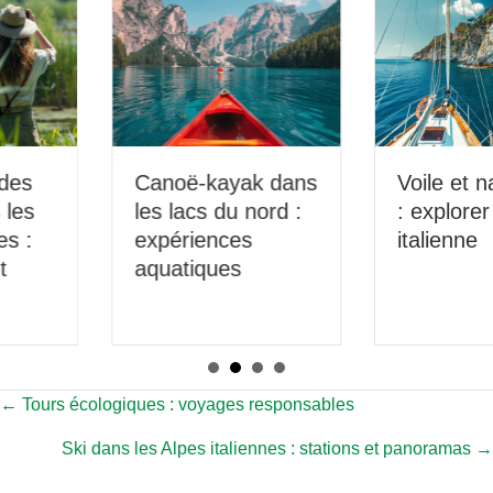
Canoë-kayak dans
Voile et navigation
les lacs du nord :
: explorer la côte
expériences
italienne
aquatiques
Posts
← Tours écologiques : voyages responsables
Ski dans les Alpes italiennes : stations et panoramas →
navigation