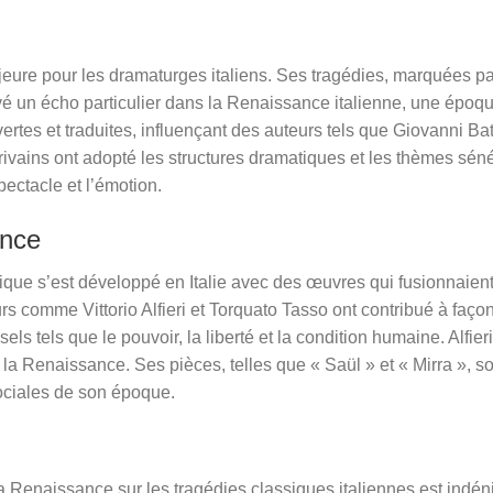
eure pour les dramaturges italiens. Ses tragédies, marquées pa
 un écho particulier dans la Renaissance italienne, une époque 
rtes et traduites, influençant des auteurs tels que Giovanni Ba
crivains ont adopté les structures dramatiques et les thèmes sén
pectacle et l’émotion.
ance
ique s’est développé en Italie avec des œuvres qui fusionnaient 
 comme Vittorio Alfieri et Torquato Tasso ont contribué à façon
s tels que le pouvoir, la liberté et la condition humaine. Alfieri
 la Renaissance. Ses pièces, telles que « Saül » et « Mirra », 
 sociales de son époque.
a Renaissance sur les tragédies classiques italiennes est indén