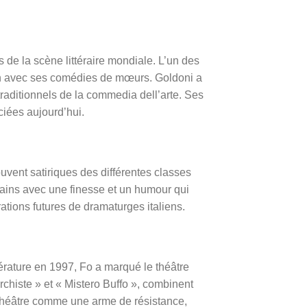
s de la scène littéraire mondiale. L’un des
lien avec ses comédies de mœurs. Goldoni a
traditionnels de la commedia dell’arte. Ses
iées aujourd’hui.
uvent satiriques des différentes classes
umains avec une finesse et un humour qui
tions futures de dramaturges italiens.
érature en 1997, Fo a marqué le théâtre
chiste » et « Mistero Buffo », combinent
le théâtre comme une arme de résistance,