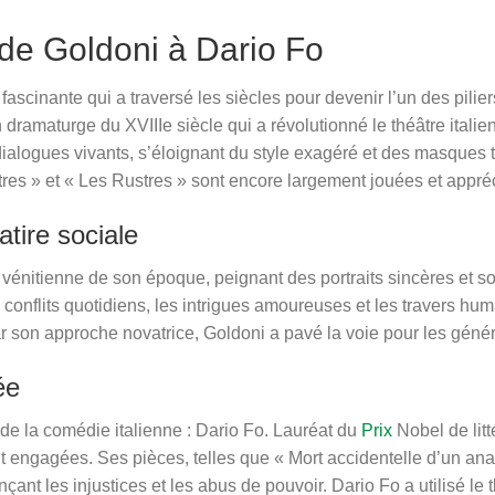
 de Goldoni à Dario Fo
fascinante qui a traversé les siècles pour devenir l’un des pilier
n dramaturge du XVIIIe siècle qui a révolutionné le théâtre ita
dialogues vivants, s’éloignant du style exagéré et des masques 
es » et « Les Rustres » sont encore largement jouées et appréc
atire sociale
 vénitienne de son époque, peignant des portraits sincères et so
 conflits quotidiens, les intrigues amoureuses et les travers h
 son approche novatrice, Goldoni a pavé la voie pour les généra
ée
de la comédie italienne : Dario Fo. Lauréat du
Prix
Nobel de litt
 engagées. Ses pièces, telles que « Mort accidentelle d’un anar
nçant les injustices et les abus de pouvoir. Dario Fo a utilisé 