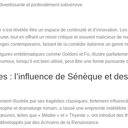
 divertissante et profondément subversive.
 s’est révélée être un espace de continuité et d’innovation. Les
urer, tout en offrant un miroir critique et souvent malicieux de n
ges contemporains, faisant de la comédie italienne un genre in
gures emblématiques comme Goldoni et Fo, illustre parfaitement 
l’humour, lorsqu’il est bien utilisé, peut être une forme puissant
es : l’influence de Sénèque et des
ièrement illustrée par ses tragédies classiques, fortement influe
ophe et dramaturge romain, a laissé une empreinte indélébile su
uvres, telles que « Médée » et « Thyeste », ont introduit des t
et développés par des écrivains de la Renaissance.