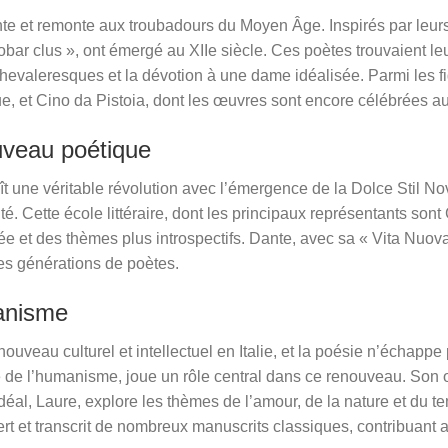
inante et remonte aux troubadours du Moyen Âge. Inspirés par le
trobar clus », ont émergé au XIIe siècle. Ces poètes trouvaient le
s chevaleresques et la dévotion à une dame idéalisée. Parmi les
e, et Cino da Pistoia, dont les œuvres sont encore célébrées au
uveau poétique
onnaît une véritable révolution avec l’émergence de la Dolce Sti
é. Cette école littéraire, dont les principaux représentants sont
inée et des thèmes plus introspectifs. Dante, avec sa « Vita Nuo
 des générations de poètes.
anisme
eau culturel et intellectuel en Italie, et la poésie n’échappe 
 de l’humanisme, joue un rôle central dans ce renouveau. Son
éal, Laure, explore les thèmes de l’amour, de la nature et du t
t et transcrit de nombreux manuscrits classiques, contribuant ain