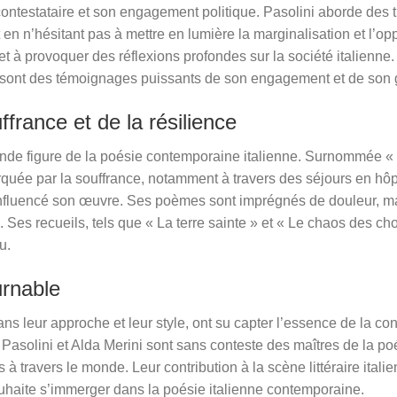
ontestataire et son engagement politique. Pasolini aborde des t
ut en n’hésitant pas à mettre en lumière la marginalisation et l’o
et à provoquer des réflexions profondes sur la société italienne.
 sont des témoignages puissants de son engagement et de son 
uffrance et de la résilience
ande figure de la poésie contemporaine italienne. Surnommée « 
quée par la souffrance, notamment à travers des séjours en hôpi
fluencé son œuvre. Ses poèmes sont imprégnés de douleur, mai
. Ses recueils, tels que « La terre sainte » et « Le chaos des ch
u.
urnable
ans leur approche et leur style, ont su capter l’essence de la co
Pasolini et Alda Merini sont sans conteste des maîtres de la po
rs à travers le monde. Leur contribution à la scène littéraire ita
uhaite s’immerger dans la poésie italienne contemporaine.