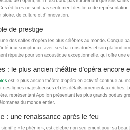
rceau de l’opéra, et il n’est donc pas surprenant que ses salles
 Ces édifices ne sont pas seulement des lieux de représentation
stoire, de culture et d’innovation.
le de prestige
’une des salles d’opéra les plus célèbres au monde. Conçue par 
L’intérieur somptueux, avec ses balcons dorés et son plafond or
ment réputée pour son acoustique exceptionnelle, qui offre une 
 : le plus ancien théâtre d’opéra encore en
les
est le plus ancien théâtre d’opéra en activité continue au 
 des lignes majestueuses et des détails ornementaux riches. L
ère, représentant Apollon présentant les plus grands poètes gr
s mélomanes du monde entier.
e : une renaissance après le feu
signifie « le phénix », est célèbre non seulement pour sa beauté