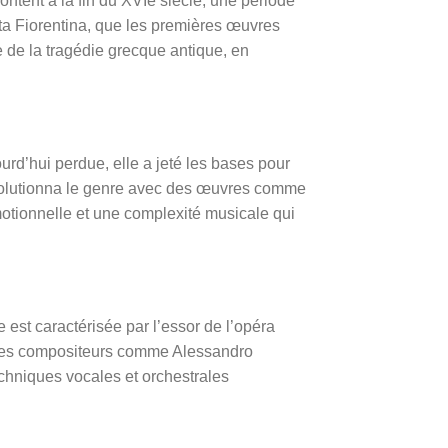
montent à la fin du XVIe siècle, une période
ta Fiorentina, que les premières œuvres
ie de la tragédie grecque antique, en
rd’hui perdue, elle a jeté les bases pour
évolutionna le genre avec des œuvres comme
motionnelle et une complexité musicale qui
 est caractérisée par l’essor de l’opéra
e. Des compositeurs comme Alessandro
techniques vocales et orchestrales