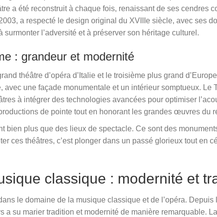
âtre a été reconstruit à chaque fois, renaissant de ses cendres
2003, a respecté le design original du XVIIIe siècle, avec ses d
 surmonter l’adversité et à préserver son héritage culturel.
e : grandeur et modernité
and théâtre d’opéra d’Italie et le troisième plus grand d’Europ
e, avec une façade monumentale et un intérieur somptueux. Le
éâtres à intégrer des technologies avancées pour optimiser l’acou
 productions de pointe tout en honorant les grandes œuvres du r
t bien plus que des lieux de spectacle. Ce sont des monuments h
ter ces théâtres, c’est plonger dans un passé glorieux tout en c
sique classique : modernité et tra
on dans le domaine de la musique classique et de l’opéra. Depui
s a su marier tradition et modernité de manière remarquable. L