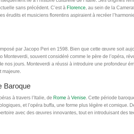
nsèquement lié à l’histoire culturelle de l’Italie. Ses origines re
lectuelle sans précédent. C’est à
Florence
, au sein de la Camera
Ces érudits et musiciens florentins aspiraient à recréer l’harmon
mposé par Jacopo Peri en 1598. Bien que cette œuvre soit aujou
dio Monteverdi, souvent considéré comme le père de l’opéra, r
de nos jours. Monteverdi a réussi à introduire une profondeur é
rt majeure.
de Baroque
éras à travers l’Italie, de
Rome
à
Venise
. Cette période baroque
ythologiques, et l’opéra buffa, une forme plus légère et comiqu
répertoire avec des œuvres innovantes, tout en introduisant des 