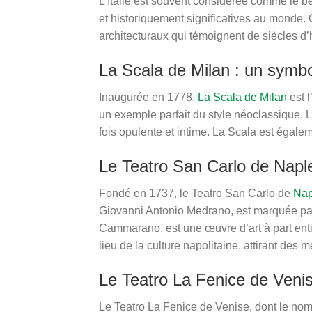
L’Italie est souvent considérée comme le be
et historiquement significatives au monde.
architecturaux qui témoignent de siècles d’hi
La Scala de Milan : un symbo
Inaugurée en 1778,
La Scala de Milan
est l
un exemple parfait du style néoclassique. 
fois opulente et intime. La Scala est égale
Le Teatro San Carlo de Naples
Fondé en 1737, le Teatro San Carlo de
Nap
Giovanni Antonio Medrano, est marquée par
Cammarano, est une œuvre d’art à part enti
lieu de la culture napolitaine, attirant de
Le Teatro La Fenice de Venis
Le Teatro La Fenice de Venise, dont le nom 