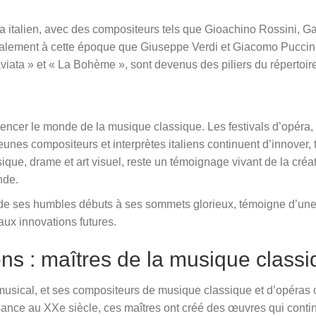
ra italien, avec des compositeurs tels que Gioachino Rossini, Ga
galement à cette époque que Giuseppe Verdi et Giacomo Puccini
viata » et « La Bohème », sont devenus des piliers du répertoir
fluencer le monde de la musique classique. Les festivals d’opéra,
eunes compositeurs et interprètes italiens continuent d’innover
ique, drame et art visuel, reste un témoignage vivant de la créati
nde.
de ses humbles débuts à ses sommets glorieux, témoigne d’une t
 aux innovations futures.
ens : maîtres de la musique class
 musical, et ses compositeurs de musique classique et d’opéras 
sance au XXe siècle, ces maîtres ont créé des œuvres qui conti