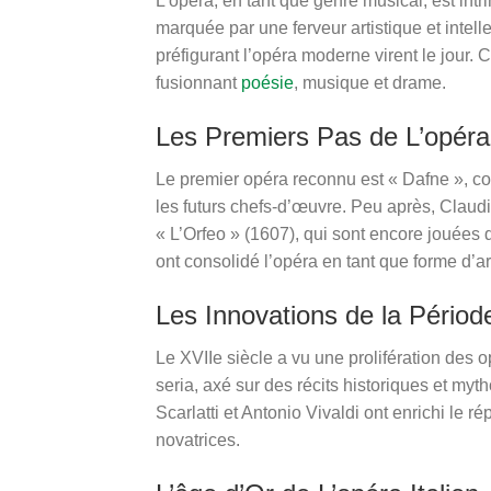
L’opéra, en tant que genre musical, est intri
marquée par une ferveur artistique et intel
préfigurant l’opéra moderne virent le jour. 
fusionnant
poésie
, musique et drame.
Les Premiers Pas de L’opéra
Le premier opéra reconnu est « Dafne », co
les futurs chefs-d’œuvre. Peu après, Clau
« L’Orfeo » (1607), qui sont encore jouées 
ont consolidé l’opéra en tant que forme d’a
Les Innovations de la Pério
Le XVIIe siècle a vu une prolifération des op
seria, axé sur des récits historiques et m
Scarlatti et Antonio Vivaldi ont enrichi le 
novatrices.