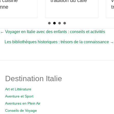
tradition du café
voyage culinaire à
travers l’Italie
Posts
← Voyager en Italie avec des enfants : conseils et activités
Les bibliothèques historiques : trésors de la connaissance →
navigation
Destination Italie
Art et Littérature
Aventure et Sport
Aventures en Plein Air
Conseils de Voyage