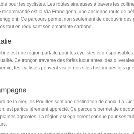
le pour les cyclistes. Les routes sinueuses à travers les collin
re recommandé est la Via Francigena, une ancienne route de pèl
ggioni. Ce parcours permet non seulement de découvrir des p
ales tout en réduisant son empreinte carbone.
alie
mbrie est une région parfaite pour les cyclistes écoresponsables
itualité. Ce tronçon traverse des forêts luxuriantes, des oliverai
in, les cyclistes peuvent visiter des sites historiques tels que
 campagne
d de la mer, les Pouilles sont une destination de choix. La Cicl
ion, est particulièrement apprécié. Ce parcours permet de décou
 plaines agricoles. La région est également connue pour ses trul
urs.