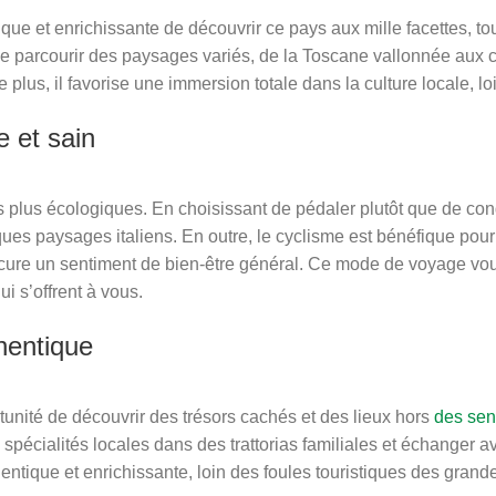
que et enrichissante de découvrir ce pays aux mille facettes, t
parcourir des paysages variés, de la Toscane vallonnée aux cô
 plus, il favorise une immersion totale dans la culture locale, lo
 et sain
es plus écologiques. En choisissant de pédaler plutôt que de c
ues paysages italiens. En outre, le cyclisme est bénéfique pour l
rocure un sentiment de bien-être général. Ce mode de voyage v
i s’offrent à vous.
hentique
tunité de découvrir des trésors cachés et des lieux hors
des sen
 spécialités locales dans des trattorias familiales et échanger a
entique et enrichissante, loin des foules touristiques des grande