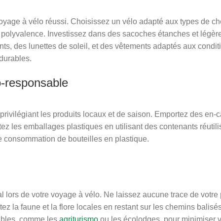
oyage à vélo réussi. Choisissez un vélo adapté aux types de c
e polyvalence. Investissez dans des sacoches étanches et légères
nts, des lunettes de soleil, et des vêtements adaptés aux condi
 durables.
o-responsable
privilégiant les produits locaux et de saison. Emportez des en-
itez les emballages plastiques en utilisant des contenants réuti
tre consommation de bouteilles en plastique.
al lors de votre voyage à vélo. Ne laissez aucune trace de votr
z la faune et la flore locales en restant sur les chemins balisés 
ables, comme les
agriturismo
ou les écolodges, pour minimiser 