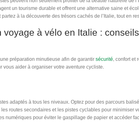
istes peuvent non seulement profiter de la beauté naturelle de l’I
gent un tourisme durable et offrent une alternative saine et éc
t partez à la découverte des trésors cachés de l’Italie, tout en re
oyage à vélo en Italie : conseils
t une préparation minutieuse afin de garantir
sécurité
, confort et
 vous aider à organiser votre aventure cycliste.
yclistes adaptés à tous les niveaux. Optez pour des parcours bal
 les routes secondaires et les pistes cyclables pour minimiser v
es numériques pour éviter le gaspillage de papier et accéder fa